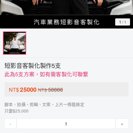
1
/
1
短影音客製化製作5支
此為5支方案，如有需客製化可聯繫
25000
NT$
50000
NT$
腳本、拍攝、剪輯、文案、上片一條龍搞定
只要$25,000
-
+